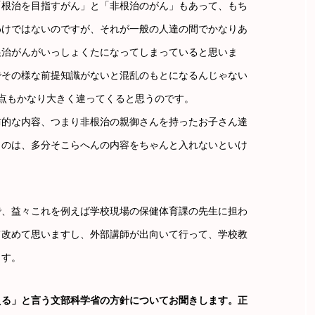
「根治を目指すがん」と「非根治のがん」もあって、もち
わけではないのですが、それが一般の人達の間でかなりあ
根治がんがいっしょくたになってしまっていると思いま
でその様な前提知識がないと混乱のもとになるんじゃない
点もかなり大きく違ってくると思うのです。
防的な内容、つまり非根治の親御さんを持ったお子さん達
うのは、多分そこらへんの内容をちゃんと入れないといけ
で、益々これを例えば学校現場の保健体育課の先生に担わ
て改めて思いますし、外部講師が出向いて行って、学校教
ます。
える」と言う文部科学省の方針についてお聞きします。正