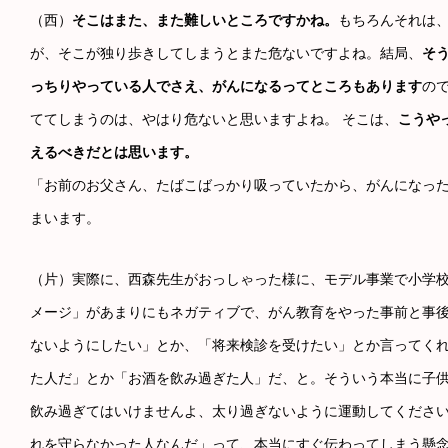
（西）
そこはまた、また難しいところですかね。
もちろんそれは
が、そこが独り歩きしてしまうとまた危ないですよね。結局、
そ
っちりやっている人でさえ、がんになるってところもあります
の
ててしまうのは、やはり危ないと思いますよね。 そこは、
こうや
えるべきだとは思います。
「お前のお父さん、たばこばっかり吸っていたから、がんになっ
まいます。
（片）実際に、西森先生がおっしゃった様に、モデル事業で小学校
メージ」があまりにもネガティブで、がん教育をやった事前と事
ないようにしたい」とか、「将来検診を受けたい」とか言ってく
た人だ」とか「お酒を飲み過ぎた人」だ、と。そういう本当に子
飲み過ぎてはいけませんよ、太り過ぎないように運動してくださ
れを守らなかった人なんだ」って、本当にすぐ伝わってしまう懸