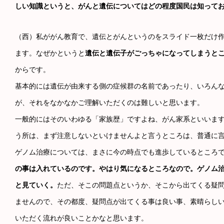
しい知識というと、がんと遺伝についてはどの程度国民は知って
（西）私ががん教育で、遺伝とがんというのをスライド一枚だけ
ます。なぜかというと
遺伝と遺伝子がごっちゃになってしまうと
からです。
基本的には遺伝が由来する側の症候群の名前であったり、いろん
が、それをなかなかご理解いただくのは難しいと思います。
一般的にはそのいわゆる「家族歴」ですよね、がん家系といいま
う所は、まず注意しないといけませんよと言うところは、普通に
ゲノム治療については、まさに今の時点でも進歩しているところ
の事は入れているのです。やはり気になるところなので。ゲノム
と見ていく。
ただ、そこの問題点というか、そこから出てくる疑
ませんので、その都度、疑問点が出てくる事は良い事、素晴らし
いただく流れが良いことかなと思います。