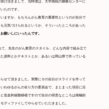
声掛け頂きまして、当時僕は、大学病院の腫瘍センターに
だいたのです。
言いますか、もちろんがん教育の重要性というのが自分で
分も元気づけられるというか、そういったところがあった
、お願いしにいったんです。
られて、先生のがん教育のスタイル、どんな内容で組み立て
れた資料とかテキストとか、あるいは岡山県で作っている
作らせて頂きました。実際にその自分がスライドを作って
、いわゆるがんの在り方の委員会で、まとまった項目に沿
瘍と造血幹細胞移植ですので自分の得意なところは積極的
、モディファイしてやらせていただきました。