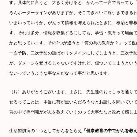
す。具体的に言うと、大きく分けると、がんって一言で言っても
ろんボーダーラインがありますが、そこできれいに線引きできる
いまいっていうか、がんって情報を与えられたときに、根治と非
す。それは多分、情報を収集するにしても、学習・教育って場面
かと思っています。その2つが違うと「何の為の教育か？」って視
一次予防、二次予防の話ばかりをメインにしてしまうと、三次予
が、ダメージを受けるじゃないですけれど、傷ついてしまうとい
ないっていうような事なんだなって事だと思います。
（片）ありがとうございます。まさに、先生達のおっしゃる通り
せるってことは、本当に荷が重いんだろうなとお話しを聞いてい
育の中で専門職ががんを教えていくのって大事だなと改めて感じ
生活習慣病の１つとしてがんをとらえ
「健康教育の中でがんを教